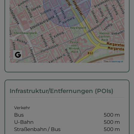
Tiles ©
basemap.at
Infrastruktur/Entfernungen (POIs)
Verkehr
Bus
500 m
U-Bahn
500 m
Straßenbahn / Bus
500 m