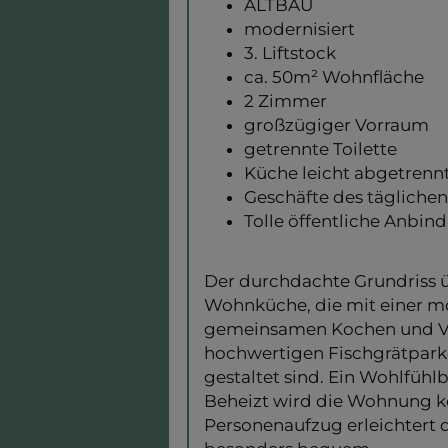
ALTBAU
modernisiert
3. Liftstock
ca. 50m² Wohnfläche
2 Zimmer
großzügiger Vorraum
getrennte Toilette
Küche leicht abgetren
Geschäfte des tägliche
Tolle öffentliche Anbin
Der durchdachte Grundriss ü
Wohnküche, die mit einer m
gemeinsamen Kochen und Ver
hochwertigen Fischgrätparke
gestaltet sind. Ein Wohlfüh
Beheizt wird die Wohnung k
Personenaufzug erleichtert