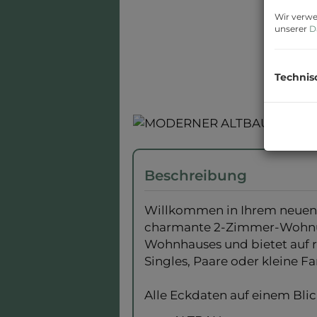
Wir verwe
unserer
D
Technis
Beschreibung
Willkommen in Ihrem neuen 
charmante 2-Zimmer-Wohnung
Wohnhauses und bietet auf 
Singles, Paare oder kleine F
Alle Eckdaten auf einem Blic