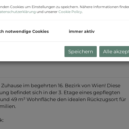
nden Cookies um Einstellungen zu speichern. Nähere Informationen finden
atenschutzerklärung
und unserer
Cookie Policy
.
ch notwendige Cookies
immer aktiv
Speichern
Alle akzep
Zuhause im begehrten 16. Bezirk von Wien! Diese
 befindet sich in der 3. Etage eines gepflegten
rund 49 m² Wohnfläche den idealen Rückzugsort für
amilien.
k: