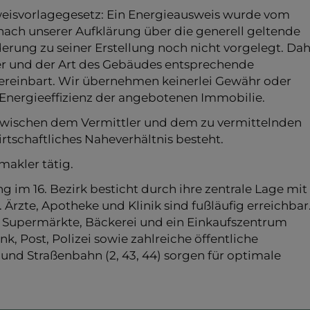
isvorlagegesetz: Ein Energieausweis wurde vom
nach unserer Aufklärung über die generell geltende
derung zu seiner Erstellung noch nicht vorgelegt. Da
er und der Art des Gebäudes entsprechende
vereinbart. Wir übernehmen keinerlei Gewähr oder
 Energieeffizienz der angebotenen Immobilie.
 zwischen dem Vermittler und dem zu vermittelnden
irtschaftliches Naheverhältnis besteht.
makler tätig.
im 16. Bezirk besticht durch ihre zentrale Lage mit
 Ärzte, Apotheke und Klinik sind fußläufig erreichbar
 Supermärkte, Bäckerei und ein Einkaufszentrum
k, Post, Polizei sowie zahlreiche öffentliche
 und Straßenbahn (2, 43, 44) sorgen für optimale