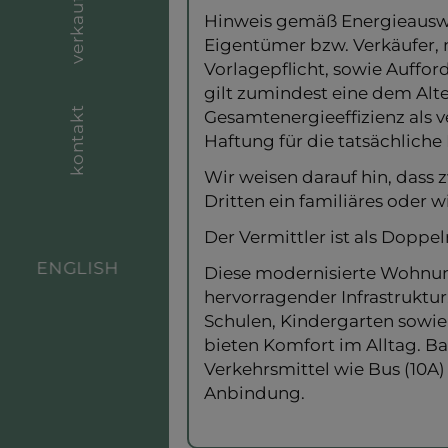
verkauf
Hinweis gemäß Energieauswe
Eigentümer bzw. Verkäufer, 
Vorlagepflicht, sowie Auffor
gilt zumindest eine dem Alt
kontakt
Gesamtenergieeffizienz als 
Haftung für die tatsächliche
Wir weisen darauf hin, dass
Dritten ein familiäres oder w
Der Vermittler ist als Doppel
ENGLISH
Diese modernisierte Wohnung 
hervorragender Infrastruktur.
Schulen, Kindergarten sowie
bieten Komfort im Alltag. Ban
Verkehrsmittel wie Bus (10A)
Anbindung.