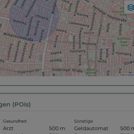
Tiles ©
basem
gen (POIs)
Gesundheit
Sonstige
Arzt
500 m
Geldautomat
500 