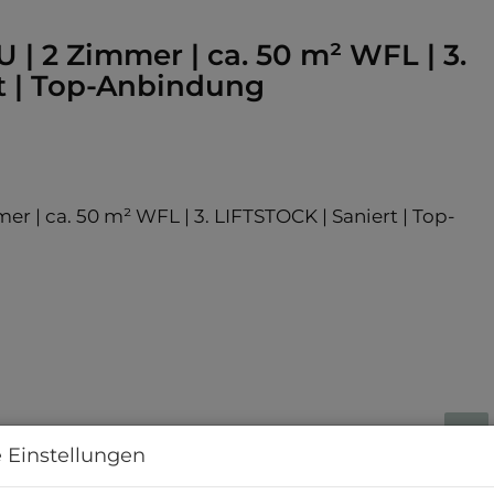
 2 Zimmer | ca. 50 m² WFL | 3.
t | Top-Anbindung
 Einstellungen