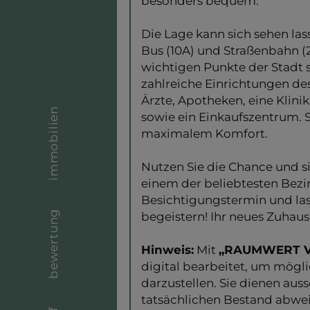
besonders bequem.
Die Lage kann sich sehen la
Bus (10A) und Straßenbahn (2,
wichtigen Punkte der Stadt 
zahlreiche Einrichtungen des
Ärzte, Apotheken, eine Klini
immobilien
sowie ein Einkaufszentrum. S
maximalem Komfort.
Nutzen Sie die Chance und s
einem der beliebtesten Bezi
Besichtigungstermin und lass
bewertung
begeistern! Ihr neues Zuhause
Hinweis:
Mit
„RAUMWERT V
digital bearbeitet, um mögl
darzustellen. Sie dienen au
tatsächlichen Bestand abwe