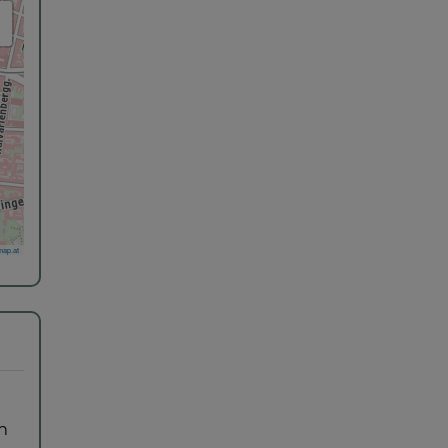
ap.at
m