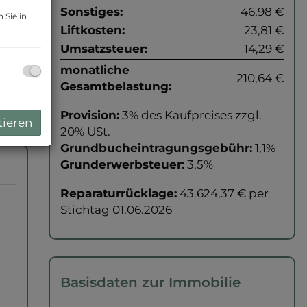
Sonstiges:
46,98 €
 Sie in
Liftkosten:
23,81 €
Umsatzsteuer:
14,29 €
monatliche
210,64 €
Gesamtbelastung:
Provision:
3% des Kaufpreises zzgl.
tieren
20% USt.
Grundbucheintragungsgebühr:
1,1%
Grunderwerbsteuer:
3,5%
Reparaturrücklage:
43.624,37 € per
Stichtag 01.06.2026
Basisdaten zur Immobilie