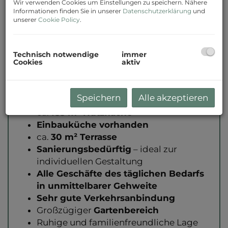
Wir verwenden Cookies um Einstellungen zu speichern. Nähere
Informationen finden Sie in unserer
Datenschutzerklärung
und
unserer
Cookie Policy
.
ECKDATEN
Technisch notwendige
immer
Cookies
aktiv
Baujahr
1970
7,5 Zimmer
Swimmingpool
Speichern
Alle akzeptieren
2 Garagenplätze
ca.
185 m² Nutzfläche
Einbauküche vorhanden
ca.
30 m² Terrasse
Sanierungsbedürftig
– ideal zur
individuellen Gestaltung
Alle Geschäfte des täglichen Bedarfs
in unmittelbarer Gehweite
Sehr gute Verkehrsanbindung
Großzügiger
Gartenbereich
Ruhige und familienfreundliche Lage