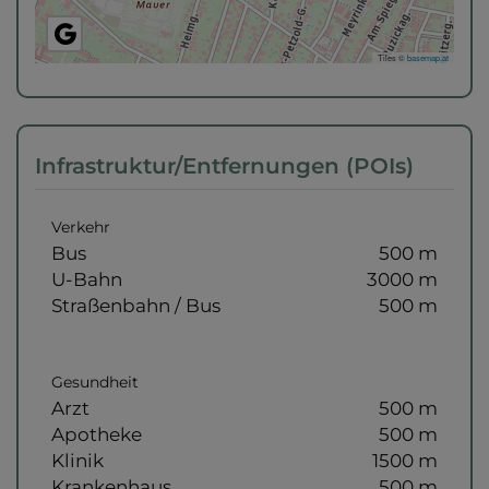
Tiles ©
basemap.at
Infrastruktur/Entfernungen (POIs)
Verkehr
Bus
500 m
U-Bahn
3000 m
Straßenbahn / Bus
500 m
Gesundheit
Arzt
500 m
Apotheke
500 m
Klinik
1500 m
Krankenhaus
500 m